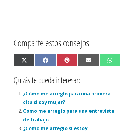
Comparte estos consejos
X
F
P
E
W
(
a
i
m
h
T
c
n
a
a
w
e
t
i
t
Quizás te pueda interesar:
i
b
e
l
s
t
o
r
A
t
o
e
p
¿Cómo me arreglo para una primera
e
k
s
p
r
t
cita si soy mujer?
)
Cómo me arreglo para una entrevista
de trabajo
¿Cómo me arreglo si estoy