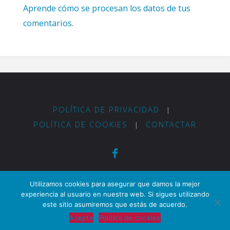
Aprende cómo se procesan los datos de tus
comentarios
.
POLÍTICA DE PRIVACIDAD
|
POLÍTICA DE COOKIES
CONTACTAR
|
¿Cómo me arreglo? Copyright © 2017.
Utilizamos cookies para asegurar que damos la mejor
Ayudando a las personas a arreglarse ante
experiencia al usuario en nuestra web. Si sigues utilizando
este sitio asumiremos que estás de acuerdo.
cualquier situación.
Acepto
Política de cookies